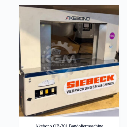
Akebono OB-301 Bandoliermaschine