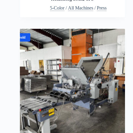
5-Color
/
All Machines
/
Press
Sold