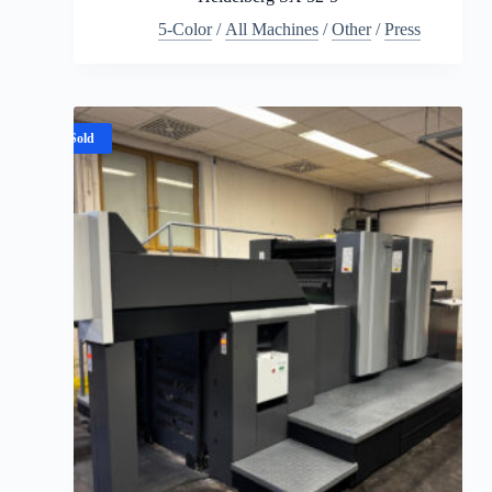
5-Color
/
All Machines
/
Other
/
Press
Sold