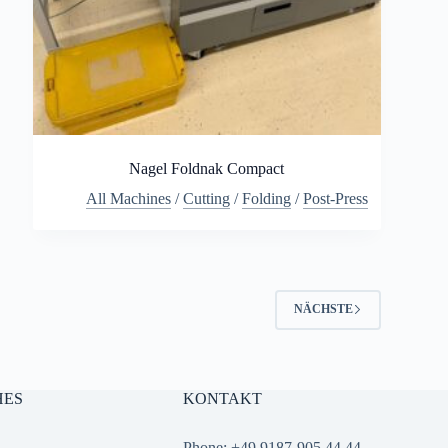
Nagel Foldnak Compact
All Machines
/
Cutting
/
Folding
/
Post-Press
NÄCHSTE
HES
KONTAKT
Phone: +49 9187-905 44 44