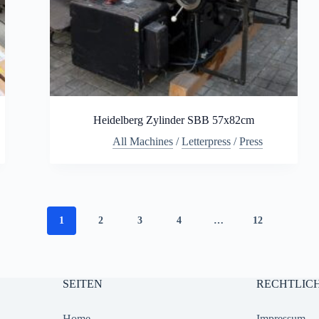
Heidelberg Zylinder SBB 57x82cm
All Machines
/
Letterpress
/
Press
1
2
3
4
…
12
SEITEN
RECHTLIC
Home
Impressum