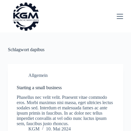
Z
u
m
I
n
h
a
l
t
Schlagwort
dapibus
s
p
r
i
n
Allgemein
g
e
Starting a small business
n
Phasellus nec velit velit. Praesent vitae commodo
eros. Morbi maximus nisi massa, eget ultricies lectus
sodales sed. Interdum et malesuada fames ac ante
ipsum primis in faucibus. In ac dolor nec tellus
imperdiet convallis at vel odio nunc luctus ipsum
sem, faucibus justo rhoncus.
KGM
10. Mai 2024